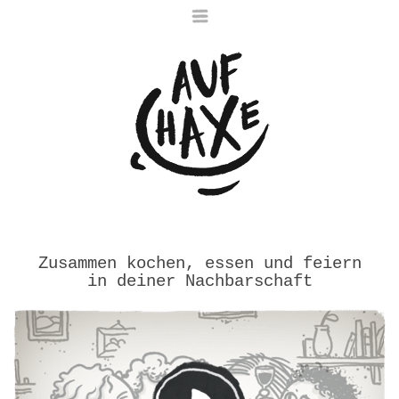
Die nächste Haxe
Zusammen kochen, essen und feiern
ist noch im Ofen
in deiner Nachbarschaft