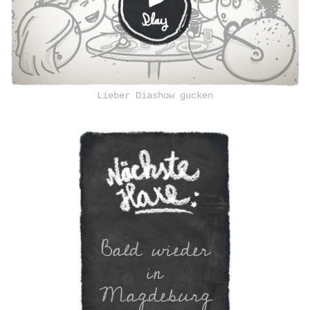
Newsletter
Lieber Diashow gucken
ANMELDEN
Bald wieder
in
Magdeburg