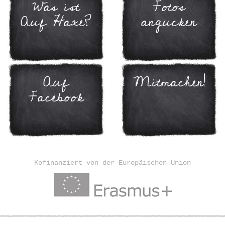
Was ist
Fotos
Auf Haxe?
angucken
Auf
Mitmachen!
Facebook
Kofinanziert von der Europäischen Union