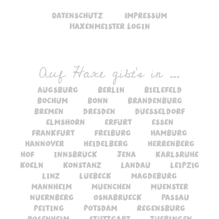
Datenschutz
Impressum
Haxenmeister Login
Auf Haxe gibt's in ...
augsburg
berlin
bielefeld
bochum
bonn
brandenburg
bremen
dresden
duesseldorf
elmshorn
erfurt
essen
frankfurt
freiburg
hamburg
hannover
heidelberg
herrenberg
hof
innsbruck
jena
karlsruhe
koeln
konstanz
landau
leipzig
linz
luebeck
magdeburg
mannheim
muenchen
muenster
nuernberg
osnabrueck
passau
peiting
potsdam
regensburg
rosenheim
stuttgart
tuebingen