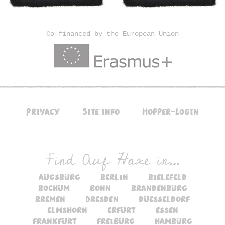
Co-financed by the European Union
Privacy
Site info
Hopper-Login
Find Auf Haxe in...
augsburg
berlin
bielefeld
bochum
bonn
brandenburg
bremen
dresden
duesseldorf
elmshorn
erfurt
essen
frankfurt
freiburg
hamburg