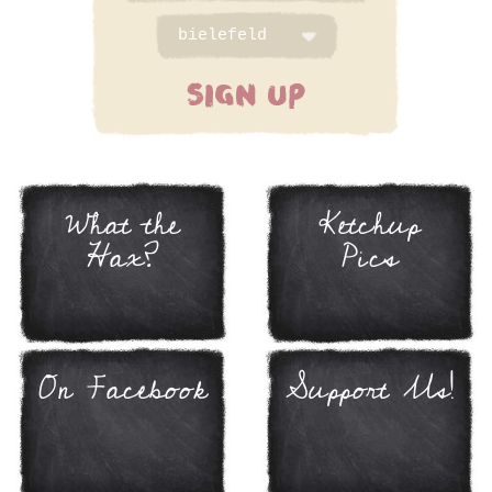
SIGN UP
What the
Ketchup
Hax?
Pics
On Facebook
Support Us!