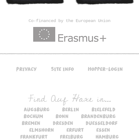
Co-financed by the European Union
Privacy
Site info
Hopper-Login
Find Auf Haxe in...
augsburg
berlin
bielefeld
bochum
bonn
brandenburg
bremen
dresden
duesseldorf
elmshorn
erfurt
essen
frankfurt
freiburg
hamburg