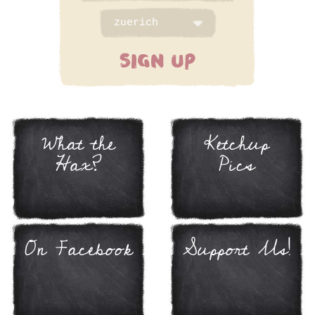
SIGN UP
What the
Ketchup
Hax?
Pics
On Facebook
Support Us!