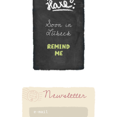
Newsletter
Soon in
Lübeck
remind
me
SIGN UP
Newsletter