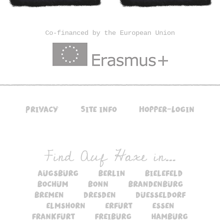
Co-financed by the European Union
Privacy
Site info
Hopper-Login
Find Auf Haxe in...
augsburg
berlin
bielefeld
bochum
bonn
brandenburg
bremen
dresden
duesseldorf
elmshorn
erfurt
essen
frankfurt
freiburg
hamburg