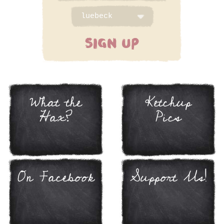
SIGN UP
What the
Ketchup
Hax?
Pics
On Facebook
Support Us!