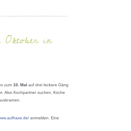
 Oktober in
 es zum
10. Mal
auf drei leckere Gäng
her. Also Kochpartner suchen, Küche
 auskramen.
/www.aufhaxe.de/
anmelden. Eine