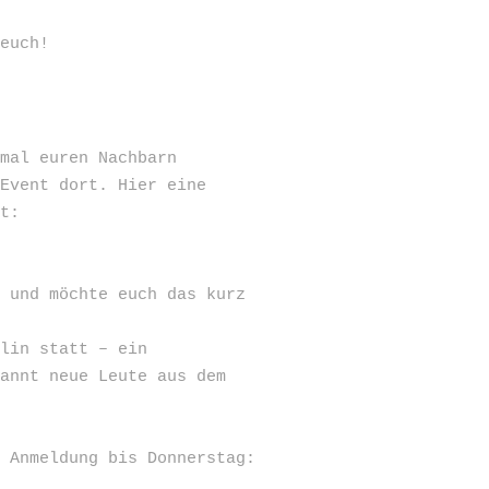
 euch!
 mal euren Nachbarn
 Event dort. Hier eine
nt:
i und möchte euch das kurz
rlin statt – ein
pannt neue Leute aus dem
r Anmeldung bis Donnerstag: