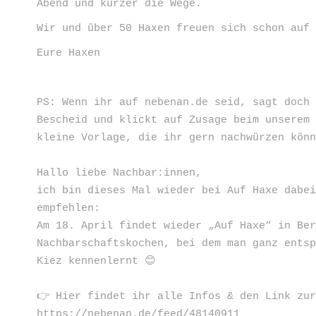
Abend und kürzer die Wege.
Wir und über 50 Haxen freuen sich schon auf
Eure Haxen
PS: Wenn ihr auf nebenan.de seid, sagt doch
Bescheid und klickt auf Zusage beim unserem
kleine Vorlage, die ihr gern nachwürzen kön
Hallo liebe Nachbar:innen,
ich bin dieses Mal wieder bei Auf Haxe dabe
empfehlen:
Am 18. April findet wieder „Auf Haxe“ in Be
Nachbarschaftskochen, bei dem man ganz ents
Kiez kennenlernt 😊
👉 Hier findet ihr alle Infos & den Link zu
https://nebenan.de/feed/48140911