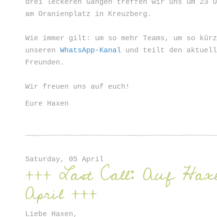
drei leckeren Gängen treffen wir uns um 23 
am Oranienplatz
in Kreuzberg.
Wie immer gilt: um so mehr Teams, um so kür
unseren
WhatsApp-Kanal
und teilt den aktuell
Freunden.
Wir freuen uns auf euch!
Eure Haxen
Saturday, 05 April
+++ Last Call: Auf Haxe
April +++
Liebe Haxen,