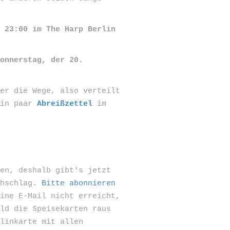
um
23:00 im The Harp Berlin
Donnerstag, der 20.
zer die Wege, also verteilt
ein paar
Abreißzettel
im
sen, deshalb gibt's jetzt
chschlag.
Bitte abonnieren
eine E-Mail nicht erreicht,
ald die Speisekarten raus
rlinkarte mit allen