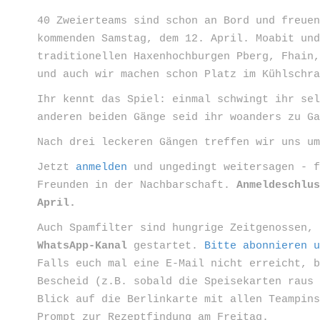
40 Zweierteams sind schon an Bord und freue
kommenden Samstag, dem 12. April. Moabit un
traditionellen Haxenhochburgen Pberg, Fhain
und auch wir machen schon Platz im Kühlschr
Ihr kennt das Spiel: einmal schwingt ihr se
anderen beiden Gänge seid ihr woanders zu G
Nach drei leckeren Gängen treffen wir uns u
Jetzt
anmelden
und ungedingt weitersagen - f
Freunden in der Nachbarschaft.
Anmeldeschlu
April.
Auch Spamfilter sind hungrige Zeitgenossen,
WhatsApp-Kanal
gestartet.
Bitte abonnieren 
Falls euch mal eine E-Mail nicht erreicht, 
Bescheid (z.B. sobald die Speisekarten raus
Blick auf die Berlinkarte mit allen Teampin
Prompt zur Rezeptfindung am Freitag.