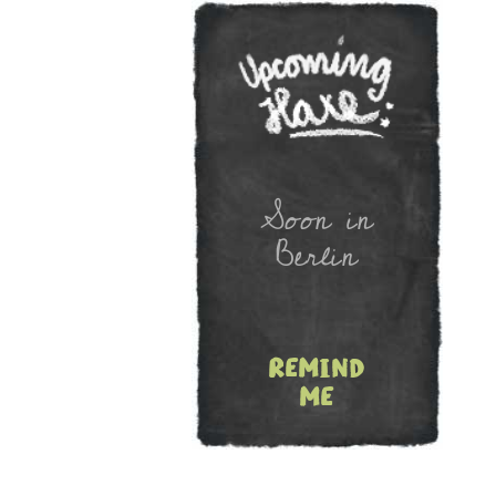
Newslet
Soon in
Berlin
remind
me