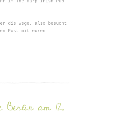
Uhr im
The Harp Irish Pub
zer die Wege, also besucht
en Post mit euren
 Berlin am 12.