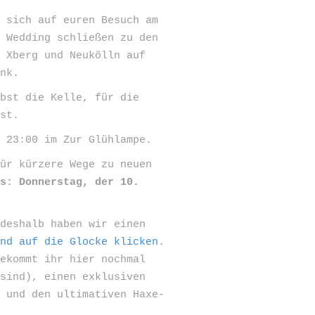
n sich auf euren Besuch am
d Wedding schließen zu den
, Xberg und Neukölln auf
ank.
lbst die Kelle, für die
ast.
m 23:00 im Zur Glühlampe.
ür kürzere Wege zu neuen
ss: Donnerstag, der 10.
 deshalb haben wir einen
und auf die Glocke klicken
.
bekommt ihr hier nochmal
 sind), einen exklusiven
s und den ultimativen Haxe-