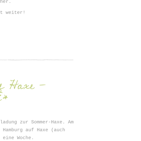
rher.
zt weiter!
f Haxe -
E*
nladung zur Sommer-Haxe. Am
n Hamburg auf Haxe (auch
m eine Woche.