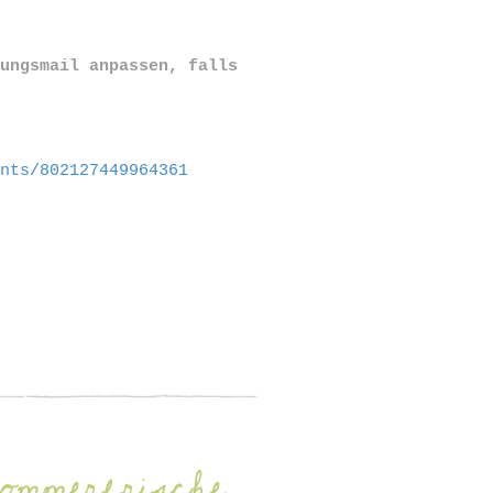
gungsmail anpassen, falls
ents/802127449964361
mmerfrische