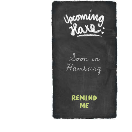
Newslet
Soon in
Hamburg
remind
me