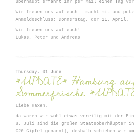
überhaupt erfahrt ihr per Mail einen Tag vo
Wir freuen uns auf euch – macht mit und pet
Anmeldeschluss: Donnerstag, der 11. April.
Wir freuen uns auf euch!
Lukas, Peter und Andreas
Thursday, 01 June
*UPDATE* Hamburg au
Sommerfrische *UPDAT
Liebe Haxen,
da waren wir wohl etwas voreilig mit der Ei
8. Juli sind die großen Staatsoberhäupter i
G20-Gipfel genannt), deshalb schieben wir u