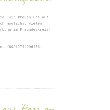
axe. Wir freuen uns auf
ich möglichst vielen
erbung im Freundeskreis!
ents/802127449964361
r auf Haxe am