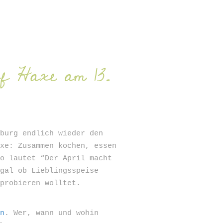
SIGN UP
f Haxe am 13.
mburg endlich wieder den
axe: Zusammen kochen, essen
to lautet “Der April macht
Egal ob Lieblingsspeise
sprobieren wolltet.
en
. Wer, wann und wohin