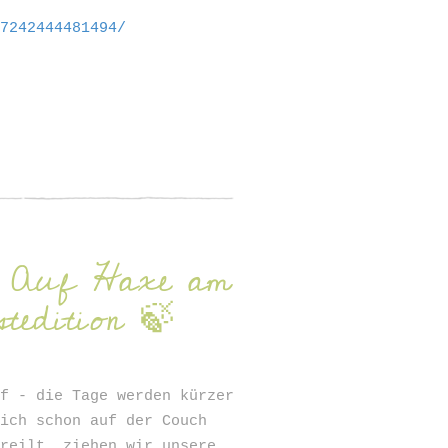
57242444481494/
r Auf Haxe am
tedition 🍃
ff - die Tage werden kürzer
sich schon auf der Couch
ereilt, ziehen wir unsere