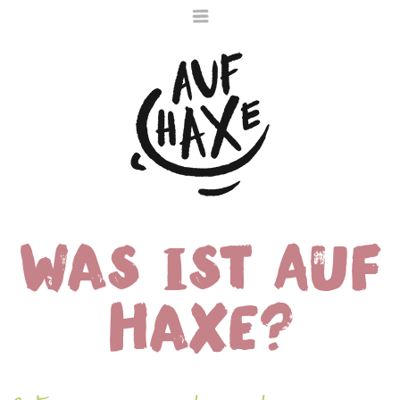
Was ist Auf
Die nächste Haxe
ist noch im Ofen
Haxe?