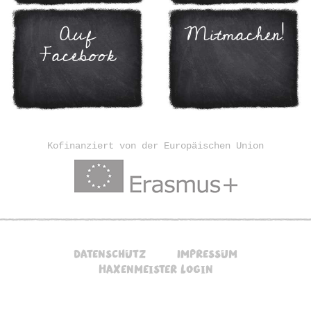
Auf
Mitmachen!
Facebook
Kofinanziert von der Europäischen Union
Datenschutz
Impressum
Haxenmeister Login