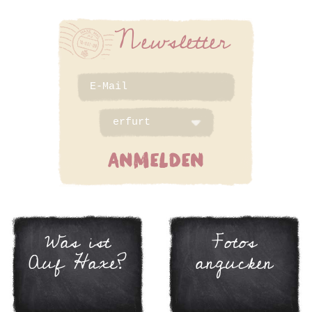
Newsletter
ANMELDEN
Was ist
Fotos
Auf Haxe?
angucken