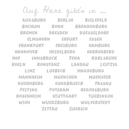
Auf Haxe gibt's in ...
augsburg
berlin
bielefeld
bochum
bonn
brandenburg
bremen
dresden
duesseldorf
elmshorn
erfurt
essen
frankfurt
freiburg
hamburg
hannover
heidelberg
herrenberg
hof
innsbruck
jena
karlsruhe
koeln
konstanz
landau
leipzig
linz
luebeck
magdeburg
mannheim
muenchen
muenster
nuernberg
osnabrueck
passau
peiting
potsdam
regensburg
rosenheim
stuttgart
tuebingen
wien
wuerzburg
wulferstedt
zittau
zuerich