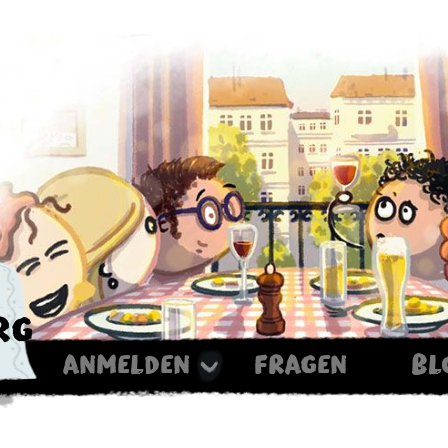
rg
anmelden
fragen
bl
Haxe ist noch im Ofen