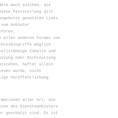
dere auch solchen, die
Diese Feststellung gilt
angebotes gesetzten Links
 vom Anbieter
sforen,
n allen anderen Formen von
chreibzugriffe möglich
vollständige Inhalte und
utzung oder Nichtnutzung
ntstehen, haftet allein
iesen wurde, nicht
lige Veröffentlichung
rmationen aller Art, die
sten des Diensteanbieters
er geschützt sind. Es ist