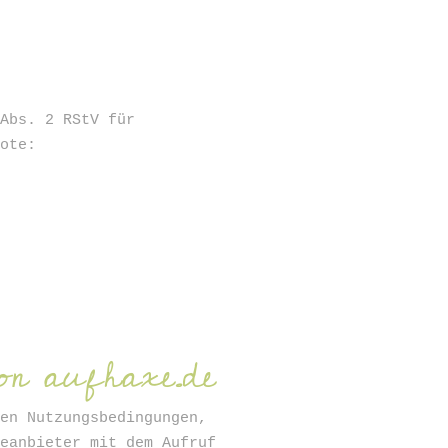
ANMELDEN
 Abs. 2 RStV für
bote:
on aufhaxe.de
den Nutzungsbedingungen,
teanbieter mit dem Aufruf