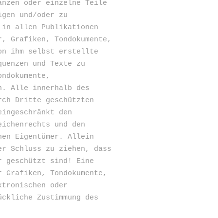
anzen oder einzelne Teile
igen und/oder zu
 in allen Publikationen
r, Grafiken, Tondokumente,
on ihm selbst erstellte
quenzen und Texte zu
ondokumente,
n. Alle innerhalb des
rch Dritte geschützten
eingeschränkt den
eichenrechts und den
nen Eigentümer. Allein
er Schluss zu ziehen, dass
r geschützt sind! Eine
r Grafiken, Tondokumente,
ktronischen oder
ückliche Zustimmung des