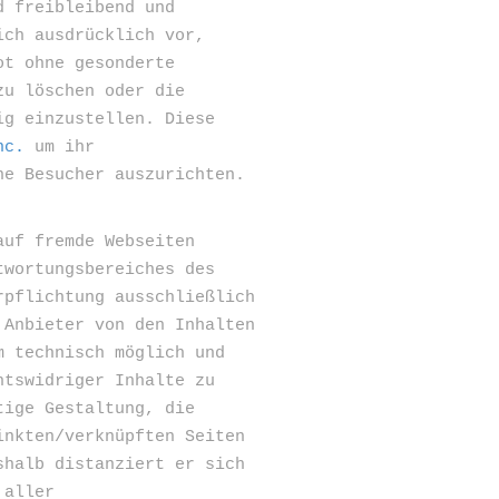
d freibleibend und
ich ausdrücklich vor,
ot ohne gesonderte
zu löschen oder die
ig einzustellen. Diese
nc.
um ihr
ne Besucher auszurichten.
auf fremde Webseiten
twortungsbereiches des
rpflichtung ausschließlich
 Anbieter von den Inhalten
m technisch möglich und
htswidriger Inhalte zu
tige Gestaltung, die
inkten/verknüpften Seiten
shalb distanziert er sich
 aller