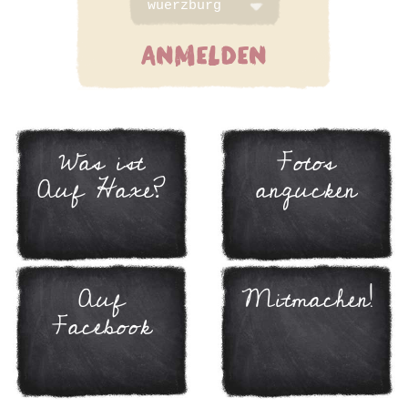
ANMELDEN
Was ist
Fotos
Auf Haxe?
angucken
Auf
Mitmachen!
Facebook