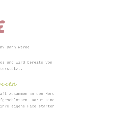
e
ANMELDEN
en? Dann werde
los und wird bereits von
nterstützt.
ssen
haft zusammen an den Herd
ufgeschlossen. Darum sind
 ihre eigene Haxe starten