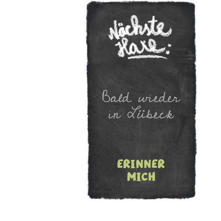
Newslet
Bald wieder
in Lübeck
erinner
mich