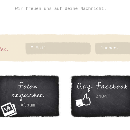
Wir freuen uns auf deine Nachricht.
ter
Fotos
Auf Facebook
angucken
2404
Album