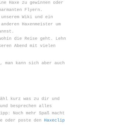
ine Haxe zu gewinnen oder
harmanten Flyern.
 unserem Wiki und ein
 anderen Haxenmeister um
annst.
wohin die Reise geht. Lehn
keren Abend mit vielen
n, man kann sich aber auch
ähl kurz was zu dir und
 und besprechen alles
Tipp: Noch mehr Spaß macht
de oder poste den
Haxeclip