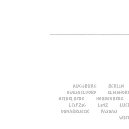
augsburg
berlin
duesseldorf
elmshor
heidelberg
herrenberg
leipzig
linz
lue
osnabrueck
passau
wie