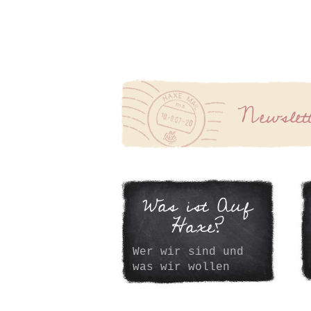
Newslet
Was ist Auf
Haxe?
Wer wir sind und
was wir wollen