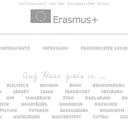
Kofinanziert von der Europäischen Union
Datenschutz
Impressum
Haxenmeister Login
Auf Haxe gibt's in ...
bielefeld
bochum
bonn
brandenburg
n
erfurt
essen
frankfurt
freiburg
hof
innsbruck
jena
karlsruhe
ko
beck
magdeburg
mannheim
muenchen
peiting
potsdam
regensburg
rosenheim
n
wuerzburg
wulferstedt
zittau
zue