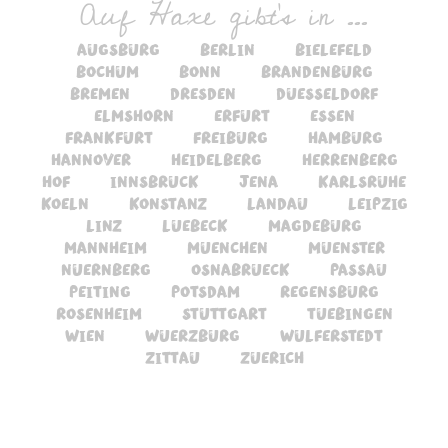
Auf Haxe gibt's in ...
augsburg
berlin
bielefeld
bochum
bonn
brandenburg
bremen
dresden
duesseldorf
elmshorn
erfurt
essen
frankfurt
freiburg
hamburg
hannover
heidelberg
herrenberg
hof
innsbruck
jena
karlsruhe
koeln
konstanz
landau
leipzig
linz
luebeck
magdeburg
mannheim
muenchen
muenster
nuernberg
osnabrueck
passau
peiting
potsdam
regensburg
rosenheim
stuttgart
tuebingen
wien
wuerzburg
wulferstedt
zittau
zuerich