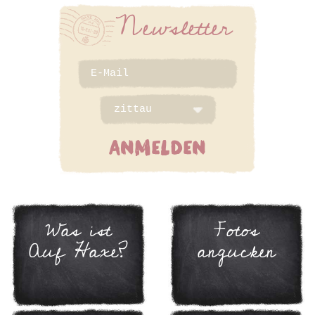
Newsletter
ANMELDEN
Was ist
Fotos
Auf Haxe?
angucken