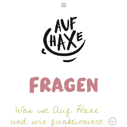
Fragen
Die nächste Haxe
ist noch im Ofen
Was ist Auf Haxe
und wie funktioniert