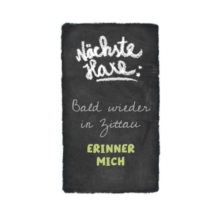
Bald wieder
in Zittau
erinner
mich