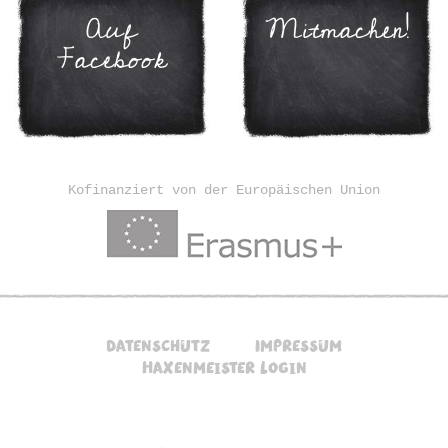
Auf
Mitmachen!
Facebook
Kofinanziert von der Europäischen Union
Datenschutz
Impressum
Haxenmeister Login