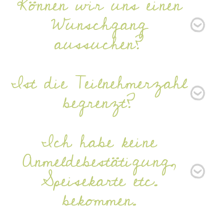
Können wir uns einen
Wunschgang
aussuchen?
Ist die Teilnehmerzahl
begrenzt?
Ich habe keine
Anmeldebestätigung,
Speisekarte etc.
bekommen.