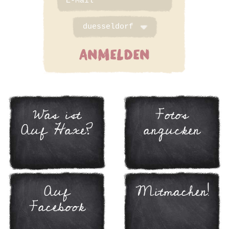
ANMELDEN
Was ist
Fotos
Auf Haxe?
angucken
Auf
Mitmachen!
Facebook