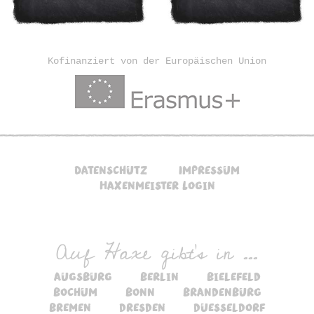
Kofinanziert von der Europäischen Union
Datenschutz
Impressum
Haxenmeister Login
Auf Haxe gibt's in ...
augsburg
berlin
bielefeld
bochum
bonn
brandenburg
bremen
dresden
duesseldorf